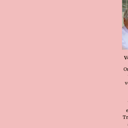
V
O
v
Tr