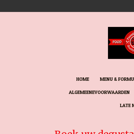
Ga
direct
naar
de
hoofdinhoud
HOME
MENU & FORMU
ALGEMEENEVOORWAARDEN
LATE 