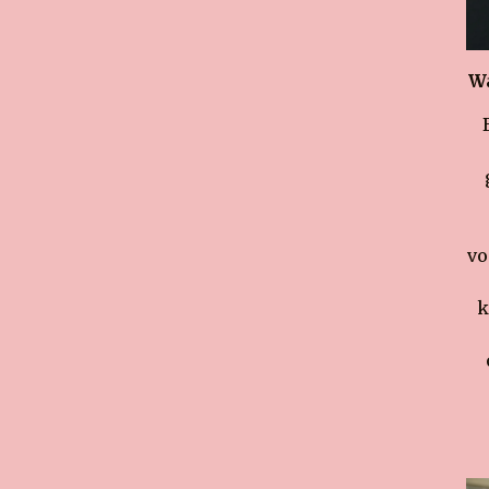
Wa
vo
k