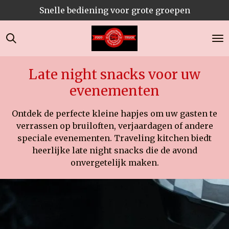
Snelle bediening voor grote groepen
Ga
direct
naar
de
hoofdinhoud
Late night snacks voor uw
evenementen
Ontdek de perfecte kleine hapjes om uw gasten te
verrassen op bruiloften, verjaardagen of andere
speciale evenementen. Traveling kitchen biedt
heerlijke late night snacks die de avond
onvergetelijk maken.